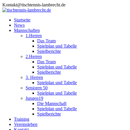
Skip
Kontakt@tischtennis-lambrecht.de
to
content
Startseite
News
Mannschaften
1.Herren
Das Team
Spielplan und Tabelle
Spielberichte
2.Herren
Das Team
Spielplan und Tabelle
Spielberichte
3. Herren
Spielplan und Tabelle
Senioren 50
Spielplan und Tabelle
Jungen19
Die Mannschaft
Spielplan und Tabelle
Spielberichte
Training
Vereinsleben
Kontakt