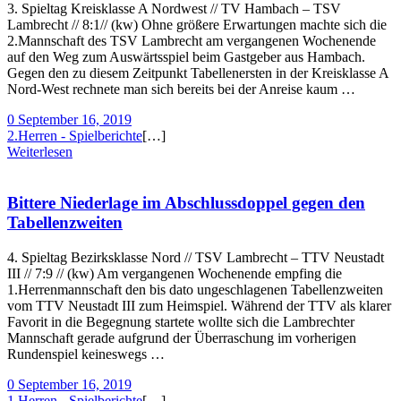
3. Spieltag Kreisklasse A Nordwest // TV Hambach – TSV
Lambrecht // 8:1// (kw) Ohne größere Erwartungen machte sich die
2.Mannschaft des TSV Lambrecht am vergangenen Wochenende
auf den Weg zum Auswärtsspiel beim Gastgeber aus Hambach.
Gegen den zu diesem Zeitpunkt Tabellenersten in der Kreisklasse A
Nord-West rechnete man sich bereits bei der Anreise kaum …
0
September 16, 2019
2.Herren - Spielberichte
[…]
Weiterlesen
Bittere Niederlage im Abschlussdoppel gegen den
Tabellenzweiten
4. Spieltag Bezirksklasse Nord // TSV Lambrecht – TTV Neustadt
III // 7:9 // (kw) Am vergangenen Wochenende empfing die
1.Herrenmannschaft den bis dato ungeschlagenen Tabellenzweiten
vom TTV Neustadt III zum Heimspiel. Während der TTV als klarer
Favorit in die Begegnung startete wollte sich die Lambrechter
Mannschaft gerade aufgrund der Überraschung im vorherigen
Rundenspiel keineswegs …
0
September 16, 2019
1.Herren - Spielberichte
[…]