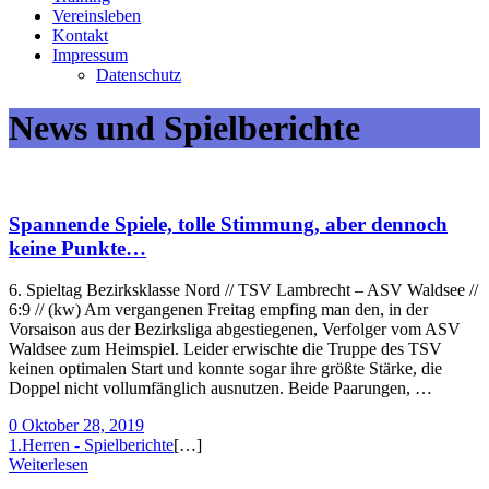
Vereinsleben
Kontakt
Impressum
Datenschutz
News und Spielberichte
Spannende Spiele, tolle Stimmung, aber dennoch
keine Punkte…
6. Spieltag Bezirksklasse Nord // TSV Lambrecht – ASV Waldsee //
6:9 // (kw) Am vergangenen Freitag empfing man den, in der
Vorsaison aus der Bezirksliga abgestiegenen, Verfolger vom ASV
Waldsee zum Heimspiel. Leider erwischte die Truppe des TSV
keinen optimalen Start und konnte sogar ihre größte Stärke, die
Doppel nicht vollumfänglich ausnutzen. Beide Paarungen, …
0
Oktober 28, 2019
1.Herren - Spielberichte
[…]
Weiterlesen