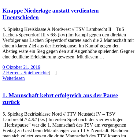
Knappe Niederlage anstatt verdientem
Unentschieden
4. Spieltag Kreisklasse A Nordwest // TSV Lambrecht II – TuS
Lachen-Speyerdorf III // 6:8 (kw) Im Kampf gegen den direkten
Verfolger aus Lachen-Speyerdorf startete auch die 2.Mannschaft mit
einem klaren Ziel aus der Herbstpause. Im Kampf gegen den
Abstieg wäre ein Sieg gegen den auf Augenhöhe spielenden Gegner
eine deutliche Erleichterung gewesen. Mit diesem …
0
Oktober 21, 2019
2.Herren - Spielberichte
[…]
Weiterlesen
1. Mannschaft kehrt erfolgreich aus der Pause
zurück
5. Spieltag Bezirksklasse Nord // TTV Neustadt IV – TSV
Lambrecht // 4:9// (kw) Im ersten Spiel nach der vier wöchigen
„Herbstpause“ war die 1. Mannschaft des TSV am vergangenen
Freitag zu Gast beim Mitaufsteiger vom TTV Neustadt. Nachdem
man sich zuletzt gegen die dritte Mannschaft des TTV knapp im