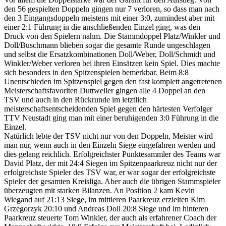
den 56 gespielten Doppeln gingen nur 7 verloren, so dass man nach
den 3 Eingangsdoppeln meistens mit einer 3:0, zumindest aber mit
einer 2:1 Führung in die anschließenden Einzel ging, was den
Druck von den Spielern nahm. Die Stammdoppel Platz/Winkler und
Doll/Buschmann blieben sogar die gesamte Runde ungeschlagen
und selbst die Ersatzkombinationen Doll/Weber, Doll/Schmidt und
Winkler/Weber verloren bei ihren Einsätzen kein Spiel. Dies machte
sich besonders in den Spitzenspielen bemerkbar. Beim 8:8
Unentschieden im Spitzenspiel gegen den fast komplett angetretenen
Meisterschaftsfavoriten Duttweiler gingen alle 4 Doppel an den
TSV und auch in den Rückrunde im letztlich
meisterschaftsentscheidenden Spiel gegen den härtesten Verfolger
TTV Neustadt ging man mit einer beruhigenden 3:0 Führung in die
Einzel.
Natürlich lebte der TSV nicht nur von den Doppeln, Meister wird
man nur, wenn auch in den Einzeln Siege eingefahren werden und
dies gelang reichlich. Erfolgreichster Punktesammler des Teams war
David Platz, der mit 24:4 Siegen im Spitzenpaarkreuz nicht nur der
erfolgreichste Spieler des TSV war, er war sogar der erfolgreichste
Spieler der gesamten Kreisliga. Aber auch die übrigen Stammspieler
überzeugten mit starken Bilanzen. An Position 2 kam Kevin
Wiegand auf 21:13 Siege, im mittleren Paarkreuz erzielten Kim
Grzegorzyk 20:10 und Andreas Doll 20:8 Siege und im hinteren
Paarkreuz steuerte Tom Winkler, der auch als erfahrener Coach der