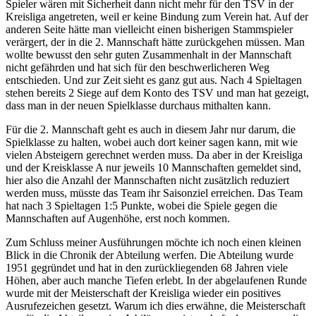
Spieler wären mit Sicherheit dann nicht mehr für den TSV in der
Kreisliga angetreten, weil er keine Bindung zum Verein hat. Auf der
anderen Seite hätte man vielleicht einen bisherigen Stammspieler
verärgert, der in die 2. Mannschaft hätte zurückgehen müssen. Man
wollte bewusst den sehr guten Zusammenhalt in der Mannschaft
nicht gefährden und hat sich für den beschwerlicheren Weg
entschieden. Und zur Zeit sieht es ganz gut aus. Nach 4 Spieltagen
stehen bereits 2 Siege auf dem Konto des TSV und man hat gezeigt,
dass man in der neuen Spielklasse durchaus mithalten kann.
Für die 2. Mannschaft geht es auch in diesem Jahr nur darum, die
Spielklasse zu halten, wobei auch dort keiner sagen kann, mit wie
vielen Absteigern gerechnet werden muss. Da aber in der Kreisliga
und der Kreisklasse A nur jeweils 10 Mannschaften gemeldet sind,
hier also die Anzahl der Mannschaften nicht zusätzlich reduziert
werden muss, müsste das Team ihr Saisonziel erreichen. Das Team
hat nach 3 Spieltagen 1:5 Punkte, wobei die Spiele gegen die
Mannschaften auf Augenhöhe, erst noch kommen.
Zum Schluss meiner Ausführungen möchte ich noch einen kleinen
Blick in die Chronik der Abteilung werfen. Die Abteilung wurde
1951 gegründet und hat in den zurückliegenden 68 Jahren viele
Höhen, aber auch manche Tiefen erlebt. In der abgelaufenen Runde
wurde mit der Meisterschaft der Kreisliga wieder ein positives
Ausrufezeichen gesetzt. Warum ich dies erwähne, die Meisterschaft