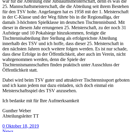
war für die Abteilung eine Jubiläumsmeisterschaft, denn es was die
25. Mannschaftsmeisterschaft, die die Abteilung seit ihrem Bestehen
für den TSV holte. Angefangen hat es 1958 mit der 1. Meisterschaft
in der C-Klasse und der Weg führte bis in die Regionalliga, der
damals 3-höchsten Spielklasse im deutschen Tischtennisbund. Mit
dieser in diesem Jahr errungenen 25. Meisterschaft, zu der noch 31
Aufstiege und 10 Pokalsiege hinzukommen, festigte die
Tischtennisabteilung ihre Stellung als erfolgreichste Abteilung
innerhalb des TSV und ich hoffe, dass dieser 25. Meisterschaft in
den nächsten Jahren noch weitere folgen werden. Es ist nur schade,
dass diese Erfolge in der Öffentlichkeit, aber auch im Verein, nicht
wahrgenommen werden, denn die Spiele der
Tischtennismannschaften finden praktisch unter Ausschluss der
Öffentlichkeit statt.
Dabei wird beim TSV guter und attraktiver Tischtennissport geboten
und ich kann jedem nur dazu einladen, sich doch einmal ein
Meisterschaftsspiel des TSV anzusehen.
Ich bedanke mit für Ihre Aufmerksamkeit
Gunther Weber
Abteilungsleiter TT
0
Oktober 18, 2019
News