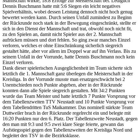
Mannschaft wirkte, 18:8 Erfolge zur Meisterschaft bei. Lediglich
Dennis Buschmann hatte mit 5:6 Siegen ein leicht negatives
Spielverhältnis, wobei dessen Leistung dennoch nicht hoch genug
bewertet werden kann. Durch seinen Unfall zumindest zu Beginn
der Rückrunde noch stark in der Bewegung eingeschränkt, stellte er
sich in den Dienst der Mannschaft und trat, obwohl noch nicht fit,
zu den Spielen an, damit nicht Spieler aus der 2. Mannschaft
aufrücken müssen und dort fehlen. So ging zwar manches Einzel
verloren, welches er ohne Einschränkung sicherlich siegreich
gestaltet hätte, aber vor allem im Doppel war auf ihn Verlass. Bis zu
seinem Unfall in der Vorrunde, hatte Dennis Buschmann noch kein
Einzel verloren.
Dank dieser spielerischen Ausgeglichenheit im Team sicherte sich
letztlich die 1. Mannschaft ganz überlegen die Meisterschaft in der
Kreisliga. In der Vorrunde musste man ersatzgeschwächt bei 2
Unentschieden noch Punkte abgeben, aber in der Rückrunde
konnten dann alle Spiele siegreich gestalten. Mit 34:2 Punkten
wurde das Team Meister und hatte letztlich 7 Punkte Vorsprung vor
dem Tabellenzweiten TTV Neustadt und 10 Punkte Vorsprung vor
dem Tabellendritten TuS Maikammer. Das nominell stärkste Team
Duttweiler brach in der Rückrunde regelrecht ein und belegte mit
16:20 Punkten nur den 6. Platz. Der Tabellenzweite Neustadt, gegen
den man mit 9:3 und 9:5 zwei klare Siege feierte, gewann das
Aufstiegsspiel gegen den Tabellenzweiten der Kreisliga Nord und
begleitet den TSV in die Bezirksklasse.