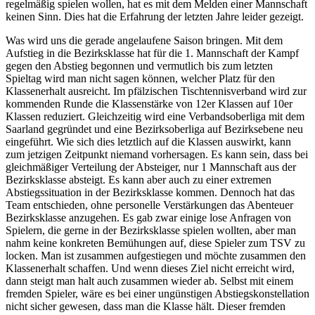
regelmäßig spielen wollen, hat es mit dem Melden einer Mannschaft
keinen Sinn. Dies hat die Erfahrung der letzten Jahre leider gezeigt.
Was wird uns die gerade angelaufene Saison bringen. Mit dem
Aufstieg in die Bezirksklasse hat für die 1. Mannschaft der Kampf
gegen den Abstieg begonnen und vermutlich bis zum letzten
Spieltag wird man nicht sagen können, welcher Platz für den
Klassenerhalt ausreicht. Im pfälzischen Tischtennisverband wird zur
kommenden Runde die Klassenstärke von 12er Klassen auf 10er
Klassen reduziert. Gleichzeitig wird eine Verbandsoberliga mit dem
Saarland gegründet und eine Bezirksoberliga auf Bezirksebene neu
eingeführt. Wie sich dies letztlich auf die Klassen auswirkt, kann
zum jetzigen Zeitpunkt niemand vorhersagen. Es kann sein, dass bei
gleichmäßiger Verteilung der Absteiger, nur 1 Mannschaft aus der
Bezirksklasse absteigt. Es kann aber auch zu einer extremen
Abstiegssituation in der Bezirksklasse kommen. Dennoch hat das
Team entschieden, ohne personelle Verstärkungen das Abenteuer
Bezirksklasse anzugehen. Es gab zwar einige lose Anfragen von
Spielern, die gerne in der Bezirksklasse spielen wollten, aber man
nahm keine konkreten Bemühungen auf, diese Spieler zum TSV zu
locken. Man ist zusammen aufgestiegen und möchte zusammen den
Klassenerhalt schaffen. Und wenn dieses Ziel nicht erreicht wird,
dann steigt man halt auch zusammen wieder ab. Selbst mit einem
fremden Spieler, wäre es bei einer ungünstigen Abstiegskonstellation
nicht sicher gewesen, dass man die Klasse hält. Dieser fremden