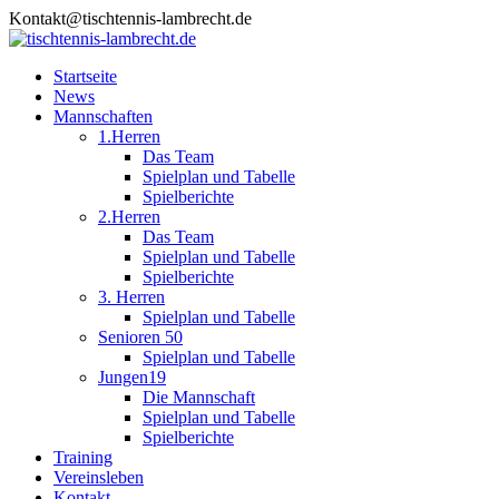
Skip
Kontakt@tischtennis-lambrecht.de
to
content
Startseite
News
Mannschaften
1.Herren
Das Team
Spielplan und Tabelle
Spielberichte
2.Herren
Das Team
Spielplan und Tabelle
Spielberichte
3. Herren
Spielplan und Tabelle
Senioren 50
Spielplan und Tabelle
Jungen19
Die Mannschaft
Spielplan und Tabelle
Spielberichte
Training
Vereinsleben
Kontakt