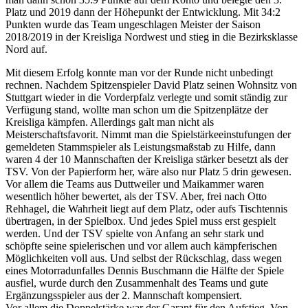
Platz und 2019 dann der Höhepunkt der Entwicklung. Mit 34:2
Punkten wurde das Team ungeschlagen Meister der Saison
2018/2019 in der Kreisliga Nordwest und stieg in die Bezirksklasse
Nord auf.
Mit diesem Erfolg konnte man vor der Runde nicht unbedingt
rechnen. Nachdem Spitzenspieler David Platz seinen Wohnsitz von
Stuttgart wieder in die Vorderpfalz verlegte und somit ständig zur
Verfügung stand, wollte man schon um die Spitzenplätze der
Kreisliga kämpfen. Allerdings galt man nicht als
Meisterschaftsfavorit. Nimmt man die Spielstärkeeinstufungen der
gemeldeten Stammspieler als Leistungsmaßstab zu Hilfe, dann
waren 4 der 10 Mannschaften der Kreisliga stärker besetzt als der
TSV. Von der Papierform her, wäre also nur Platz 5 drin gewesen.
Vor allem die Teams aus Duttweiler und Maikammer waren
wesentlich höher bewertet, als der TSV. Aber, frei nach Otto
Rehhagel, die Wahrheit liegt auf dem Platz, oder aufs Tischtennis
übertragen, in der Spielbox. Und jedes Spiel muss erst gespielt
werden. Und der TSV spielte von Anfang an sehr stark und
schöpfte seine spielerischen und vor allem auch kämpferischen
Möglichkeiten voll aus. Und selbst der Rückschlag, dass wegen
eines Motorradunfalles Dennis Buschmann die Hälfte der Spiele
ausfiel, wurde durch den Zusammenhalt des Teams und gute
Ergänzungsspieler aus der 2. Mannschaft kompensiert.
Vor allem die Doppelstärke war der Garant für den Aufstieg. Von