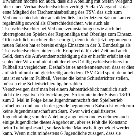
Erwähnen möchte ich auch, dass die Abteilung mit Stefan Wiegand
über einen Verbandsschiedsrichter verfügt. Stefan Wiegand ist das
erste Mitglied der Tischtennisabteilung des TSV, das sich zum
Verbandsschiedsrichter ausbilden ließ. In der letzten Saison kam er
regelmäßig sowohl als Oberschiedsrichter, wie auch als
Tischschiedsrichter bei Verbandsveranstaltungen wie auch bei
überregionalen Spielen der Regionalliga und Oberliga zum Einsatz.
Offensichtlich macht er dies sehr gut, denn in der jetzt begonnenen
neuen Saison hat er bereits einige Einsätze in der 3. Bundesliga als
Tischschiedsrichter hinter sich. Er opfert dafür viel Zeit und auch
Geld, denn die Aufwandsentschädigung die er hierfür erhält ist ein
schlechter Witz und nicht mit der eines Drittligaschiedsrichters im
Fußball zu vergleichen. Deshalb ist es anerkennenswert, dass er dies
auf sich nimmt und gleichzeitig auch dem TSV Geld spart, denn bei
uns ist es wie im Fußball, Vereine die keine Schiedsrichter stellen,
müssen eine Schiedsrichterabgabe zahlen.
Verschweigen darf man bei einem Jahresrückblick natürlich auch
nicht die negativen Entwicklungen. So konnte in der Saison 18/19
zum 2. Mal in Folge keine Jugendmannschaft den Spielbetrieb
aufnehmen und auch in der gerade begonnenen Saison ist wiederum
keine Jugendmannschaft am Start. Zwar wird qualifiziertes
Jugendtraining von der Abteilung angeboten und es nehmen auch
einige Jugendliche dieses Angebot an, aber es fehlt die Konstanz
beim Trainingsbesuch, so dass keine Mannschaft gemeldet werden
kann. Wenn nicht mindestens 6 Jugendliche zusagen, dass sie