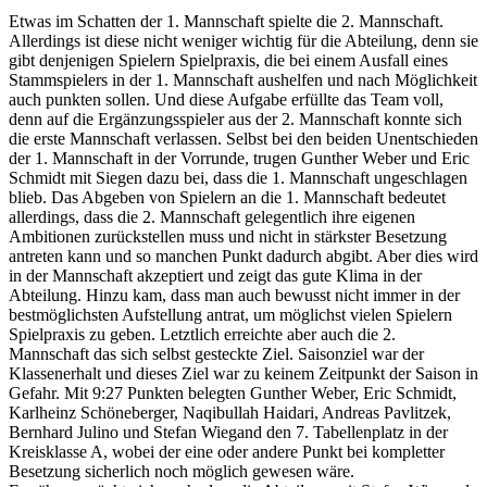
Etwas im Schatten der 1. Mannschaft spielte die 2. Mannschaft.
Allerdings ist diese nicht weniger wichtig für die Abteilung, denn sie
gibt denjenigen Spielern Spielpraxis, die bei einem Ausfall eines
Stammspielers in der 1. Mannschaft aushelfen und nach Möglichkeit
auch punkten sollen. Und diese Aufgabe erfüllte das Team voll,
denn auf die Ergänzungsspieler aus der 2. Mannschaft konnte sich
die erste Mannschaft verlassen. Selbst bei den beiden Unentschieden
der 1. Mannschaft in der Vorrunde, trugen Gunther Weber und Eric
Schmidt mit Siegen dazu bei, dass die 1. Mannschaft ungeschlagen
blieb. Das Abgeben von Spielern an die 1. Mannschaft bedeutet
allerdings, dass die 2. Mannschaft gelegentlich ihre eigenen
Ambitionen zurückstellen muss und nicht in stärkster Besetzung
antreten kann und so manchen Punkt dadurch abgibt. Aber dies wird
in der Mannschaft akzeptiert und zeigt das gute Klima in der
Abteilung. Hinzu kam, dass man auch bewusst nicht immer in der
bestmöglichsten Aufstellung antrat, um möglichst vielen Spielern
Spielpraxis zu geben. Letztlich erreichte aber auch die 2.
Mannschaft das sich selbst gesteckte Ziel. Saisonziel war der
Klassenerhalt und dieses Ziel war zu keinem Zeitpunkt der Saison in
Gefahr. Mit 9:27 Punkten belegten Gunther Weber, Eric Schmidt,
Karlheinz Schöneberger, Naqibullah Haidari, Andreas Pavlitzek,
Bernhard Julino und Stefan Wiegand den 7. Tabellenplatz in der
Kreisklasse A, wobei der eine oder andere Punkt bei kompletter
Besetzung sicherlich noch möglich gewesen wäre.